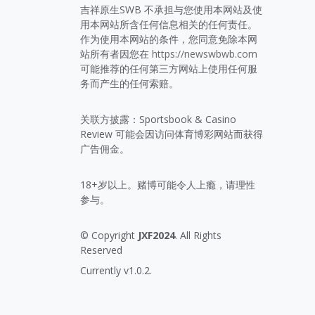
吉祥原生SWB 不承担与您使用本网站及使
用本网站所含任何信息相关的任何责任。
作为使用本网站的条件，您同意免除本网
站所有者因您在
https://newswbwb.com
可能推荐的任何第三方网站上使用任何服
务而产生的任何索赔。
关联方披露：Sportsbook & Casino
Review 可能会因访问体育博彩网站而获得
广告佣金。
18+岁以上。赌博可能令人上瘾，请理性
参与。
© Copyright
JXF2024
. All Rights
Reserved
Currently v1.0.2.