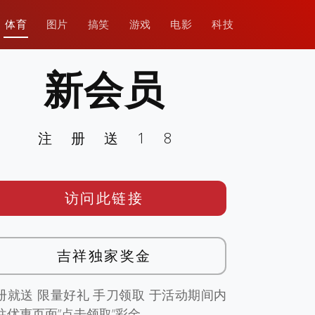
体育
图片
搞笑
游戏
电影
科技
新会员
注册送18
访问此链接
吉祥独家奖金
册就送 限量好礼 手刀领取 于活动期间内
往优惠页面”点击领取”彩金。