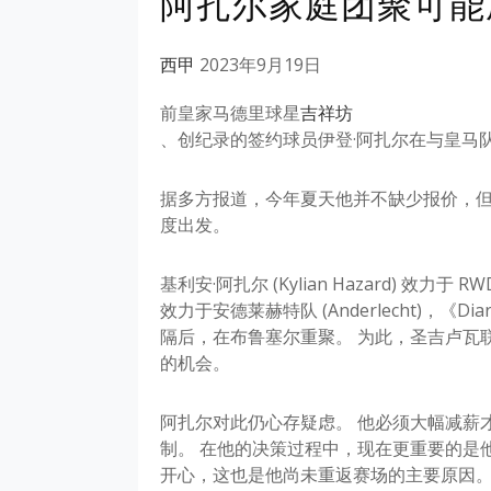
阿扎尔家庭团聚可能
西甲
2023年9月19日
前皇家马德里球星
吉祥坊
、创纪录的签约球员伊登·阿扎尔在与皇马
据多方报道，今年夏天他并不缺少报价，但
度出发。
基利安·阿扎尔 (Kylian Hazard) 效力于 
效力于安德莱赫特队 (Anderlecht)，《
隔后，在布鲁塞尔重聚。 为此，圣吉卢瓦
的机会。
阿扎尔对此仍心存疑虑。 他必须大幅减薪才能
制。 在他的决策过程中，现在更重要的是
开心，这也是他尚未重返赛场的主要原因