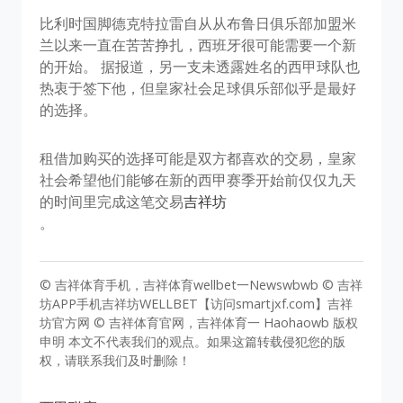
比利时国脚德克特拉雷自从从布鲁日俱乐部加盟米
兰以来一直在苦苦挣扎，西班牙很可能需要一个新
的开始。 据报道，另一支未透露姓名的西甲球队也
热衷于签下他，但皇家社会足球俱乐部似乎是最好
的选择。
租借加购买的选择可能是双方都喜欢的交易，皇家
社会希望他们能够在新的西甲赛季开始前仅仅九天
的时间里完成这笔交易
吉祥坊
。
© 吉祥体育手机，吉祥体育wellbet一Newswbwb © 吉祥
坊APP手机吉祥坊WELLBET【访问smartjxf.com】吉祥
坊官方网 © 吉祥体育官网，吉祥体育一 Haohaowb 版权
申明 本文不代表我们的观点。如果这篇转载侵犯您的版
权，请联系我们及时删除！