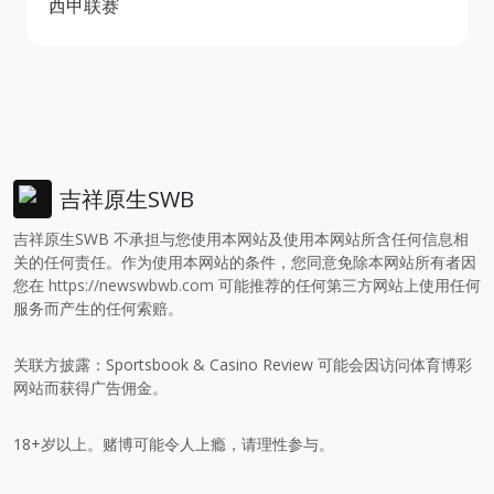
西甲联赛
吉祥原生SWB
吉祥原生SWB 不承担与您使用本网站及使用本网站所含任何信息相
关的任何责任。作为使用本网站的条件，您同意免除本网站所有者因
您在
https://newswbwb.com
可能推荐的任何第三方网站上使用任何
服务而产生的任何索赔。
关联方披露：Sportsbook & Casino Review 可能会因访问体育博彩
网站而获得广告佣金。
18+岁以上。赌博可能令人上瘾，请理性参与。