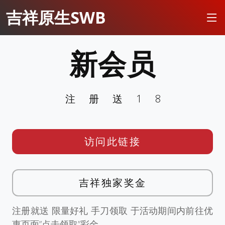
吉祥原生SWB
新会员
注册送18
访问此链接
吉祥独家奖金
注册就送 限量好礼 手刀领取 于活动期间内前往优
惠页面”点击领取”彩金。