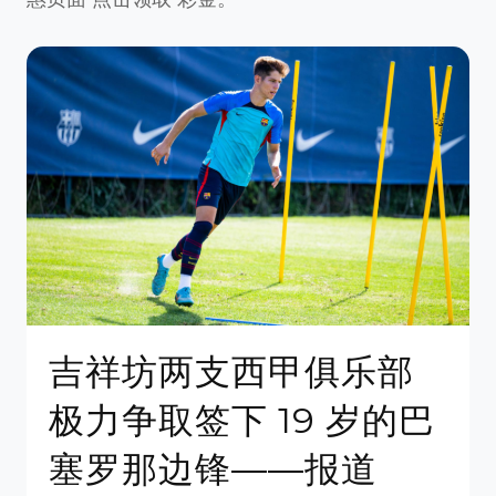
吉祥坊两支西甲俱乐部
极力争取签下 19 岁的巴
塞罗那边锋——报道