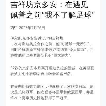
吉祥坊京多安：在遇见
佩普之前“我不了解足球”
西甲
2023年7月26日
伊尔凯·京多安告诉 ESPN
吉祥坊
，在与瓜迪奥拉合作之前，他“对足球一无所知”，
同时还称赞新主帅哈维·埃尔南德斯“令人惊叹”，并
称赞他的巴塞罗那队具有“巨大潜力”。
32岁的京多安本月离开瓜迪奥拉的曼城，在英超联
赛效力七个赛季后自由转会加盟巴萨。
在曼彻斯特效力期间，他赢得了五次联赛冠军、两
次足总杯冠军、四次联赛杯冠军和欧冠冠军，并最
终在上赛季历史性地获得了三冠王。