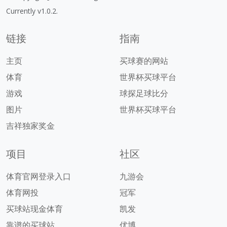
Currently v1.0.2.
链接
指南
主页
买球赛的网站
体育
世界杯买球平台
游戏
球探足球比分
图片
世界杯买球平台
吉祥独家奖金
项目
社区
体育官网登录入口
九游会
体育网投
冠军
买球站现金体育
凯发
靠谱的买球站
优博