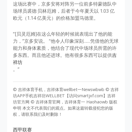
这场比赛中，京多安将对阵另一位前多特蒙德队中
场球员裘德·贝林厄姆，后者于今年夏天以 1.03 亿
欧元（1.14 亿美元）的价格加盟马德里。
“[贝灵厄姆]在这么年轻的时候就表现出了他的能
力，”京多安说。 “他令人印象深刻……凭借他的无球
能力和身体素质，他结合了现代中场球员所需的许
多东西。而且他还进球。他有很多东西可以提供
吉
祥坊
。”
© 吉祥体育手机，吉祥体育wellbet一Newswbwb © 吉祥
坊APP手机吉祥坊WELLBET【访问smartjxf.com】吉祥
坊官方网 © 吉祥体育官网，吉祥体育一 Haohaowb 版权
申明 本文不代表我们的观点。如果这篇转载侵犯您的版
权，请联系我们及时删除！
西甲联赛