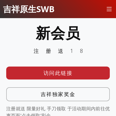
吉祥原生SWB
新会员
注册送18
访问此链接
吉祥独家奖金
注册就送 限量好礼 手刀领取 于活动期间内前往优
惠页面”点击领取”彩金。