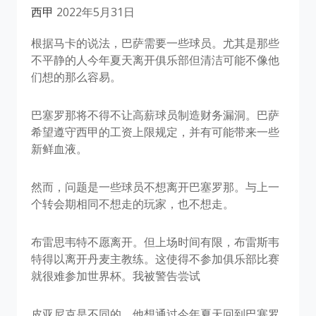
西甲
2022年5月31日
根据马卡的说法，巴萨需要一些球员。尤其是那些
不平静的人今年夏天离开俱乐部但清洁可能不像他
们想的那么容易。
巴塞罗那将不得不让高薪球员制造财务漏洞。巴萨
希望遵守西甲的工资上限规定，并有可能带来一些
新鲜血液。
然而，问题是一些球员不想离开巴塞罗那。与上一
个转会期相同不想走的玩家，也不想走。
布雷思韦特不愿离开。但上场时间有限，布雷斯韦
特得以离开丹麦主教练。这使得不参加俱乐部比赛
就很难参加世界杯。我被警告尝试
皮亚尼克是不同的。他想通过今年夏天回到巴塞罗