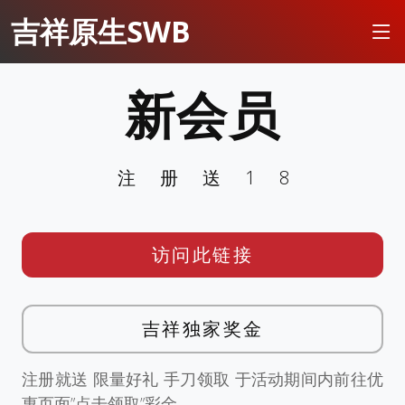
吉祥原生SWB
新会员
注册送18
访问此链接
吉祥独家奖金
注册就送 限量好礼 手刀领取 于活动期间内前往优
惠页面”点击领取”彩金。