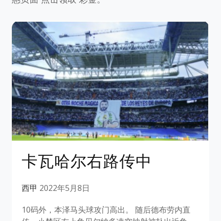
卡瓦哈尔右路传中
西甲
2022年5月8日
10码外，本泽马头球攻门高出。 随后德布劳内直