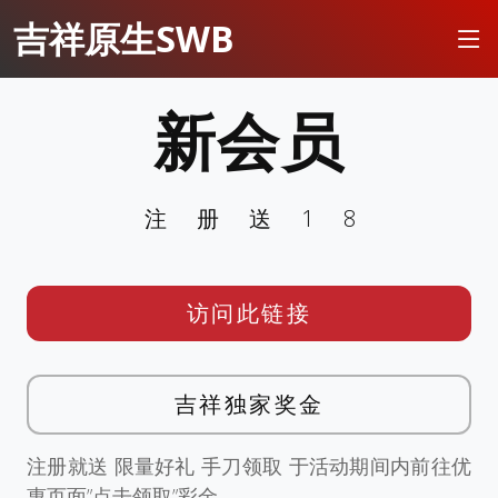
吉祥原生SWB
新会员
注册送18
访问此链接
吉祥独家奖金
注册就送 限量好礼 手刀领取 于活动期间内前往优
惠页面”点击领取”彩金。