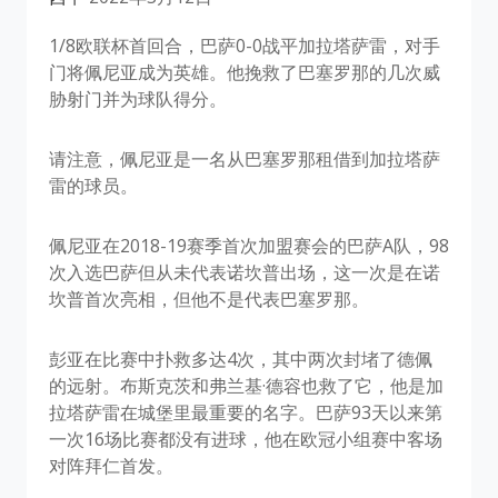
1/8欧联杯首回合，巴萨0-0战平加拉塔萨雷，对手
门将佩尼亚成为英雄。他挽救了巴塞罗那的几次威
胁射门并为球队得分。
请注意，佩尼亚是一名从巴塞罗那租借到加拉塔萨
雷的球员。
佩尼亚在2018-19赛季首次加盟赛会的巴萨A队，98
次入选巴萨但从未代表诺坎普出场，这一次是在诺
坎普首次亮相，但他不是代表巴塞罗那。
彭亚在比赛中扑救多达4次，其中两次封堵了德佩
的远射。布斯克茨和弗兰基·德容也救了它，他是加
拉塔萨雷在城堡里最重要的名字。巴萨93天以来第
一次16场比赛都没有进球，他在欧冠小组赛中客场
对阵拜仁首发。