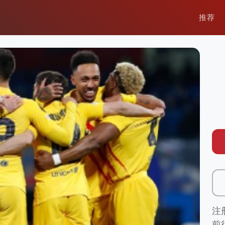
推荐
注
前