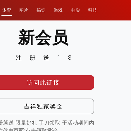
体育
图片
搞笑
游戏
电影
科技
新会员
注册送18
访问此链接
吉祥独家奖金
册就送 限量好礼 手刀领取 于活动期间内
往优惠页面”点击领取”彩金。