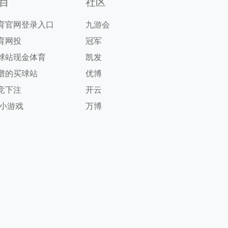
目
社区
育官网登录入口
九游会
育网投
冠军
球站现金体育
凯发
谱的买球站
优博
竞下注
开云
g小游戏
万博