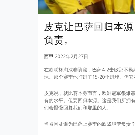
皮克让巴萨回归本源
负责。
西甲
2022年2月27日
在欧联杯淘汰赛阶段，巴萨4-2击败那不
球。那个赛季他打进了15-20个进球。但
皮克说，就比赛本身而言，欧洲冠军很难
有的水平。但要回归本源。这是我们所拥
们会慢慢回复我们和那里的人。 ”
当被问及谁为巴萨上赛季的欧战噩梦负责？