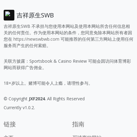
吉祥原生SWB
吉祥原生SWB 不承担与您使用本网站及使用本网站所含任何信息相
关的任何责任。作为使用本网站的条件，您同意免除本网站所有者因
您在
https://newswbwb.com
可能推荐的任何第三方网站上使用任何
服务而产生的任何索赔。
关联方披露：Sportsbook & Casino Review 可能会因访问体育博彩
网站而获得广告佣金。
18+岁以上。赌博可能令人上瘾，请理性参与。
© Copyright
JXF2024
. All Rights Reserved
Currently v1.0.2.
链接
指南