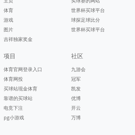
主页
买球赛的网站
体育
世界杯买球平台
游戏
球探足球比分
图片
世界杯买球平台
吉祥独家奖金
项目
社区
体育官网登录入口
九游会
体育网投
冠军
买球站现金体育
凯发
靠谱的买球站
优博
电竞下注
开云
pg小游戏
万博