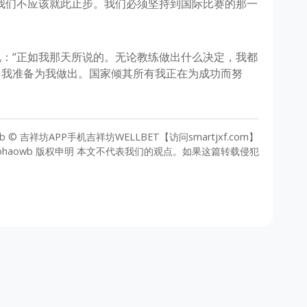
我们不应该就此止步。我们必须坚持到国际比赛的那一
：“正如我那天所说的。无论教练做出什么决定，我都
，我准备为我做出。国家倾其所有我正在为成功而努
 © 吉祥坊APP手机吉祥坊WELLBET【访问smartjxf.com】
ohaowb 版权申明 本文不代表我们的观点。如果这篇转载侵犯