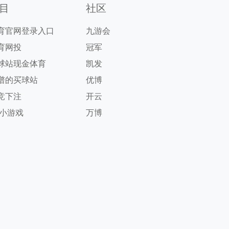
目
社区
育官网登录入口
九游会
育网投
冠军
球站现金体育
凯发
谱的买球站
优博
竞下注
开云
g小游戏
万博