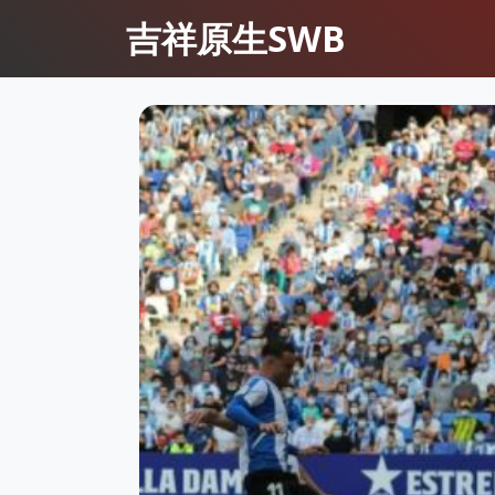
吉祥原生SWB