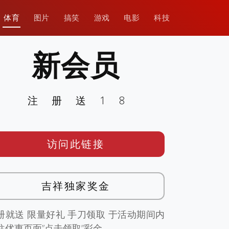
体育
图片
搞笑
游戏
电影
科技
新会员
注册送18
访问此链接
吉祥独家奖金
册就送 限量好礼 手刀领取 于活动期间内
往优惠页面”点击领取”彩金。