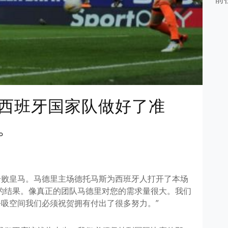
西班牙国家队做好了准
。
击败皇马。马德里主场德托马斯为西班牙人打开了本场
的结果。像真正的团队马德里对您的需求量很大。我们
吸空间我们必须祝贺拥有付出了很多努力。”