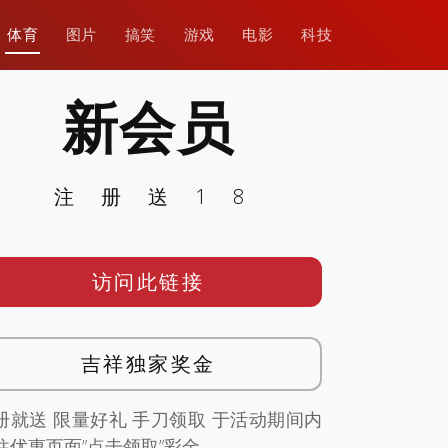
体育
图片
搞笑
游戏
电影
科技
新会员
注册送18
访问此链接
吉祥独家奖金
册就送 限量好礼 手刀领取 于活动期间内
往优惠页面”点击领取”彩金。