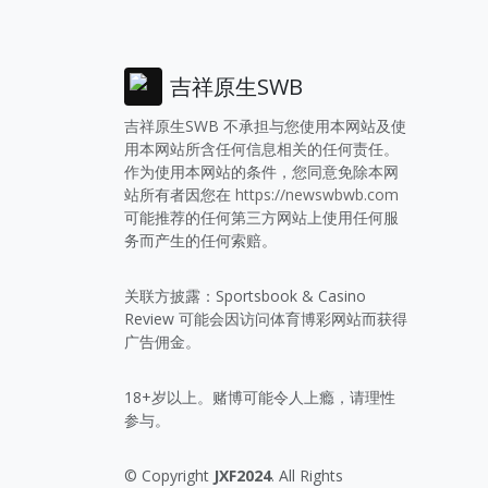
吉祥原生SWB
吉祥原生SWB 不承担与您使用本网站及使
用本网站所含任何信息相关的任何责任。
作为使用本网站的条件，您同意免除本网
站所有者因您在
https://newswbwb.com
可能推荐的任何第三方网站上使用任何服
务而产生的任何索赔。
关联方披露：Sportsbook & Casino
Review 可能会因访问体育博彩网站而获得
广告佣金。
18+岁以上。赌博可能令人上瘾，请理性
参与。
© Copyright
JXF2024
. All Rights