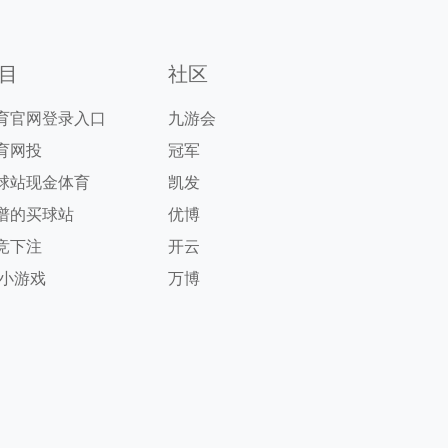
目
社区
育官网登录入口
九游会
育网投
冠军
球站现金体育
凯发
谱的买球站
优博
竞下注
开云
g小游戏
万博