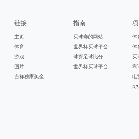
链接
指南
项
主页
买球赛的网站
体
体育
世界杯买球平台
体
游戏
球探足球比分
买
图片
世界杯买球平台
靠
吉祥独家奖金
电
p