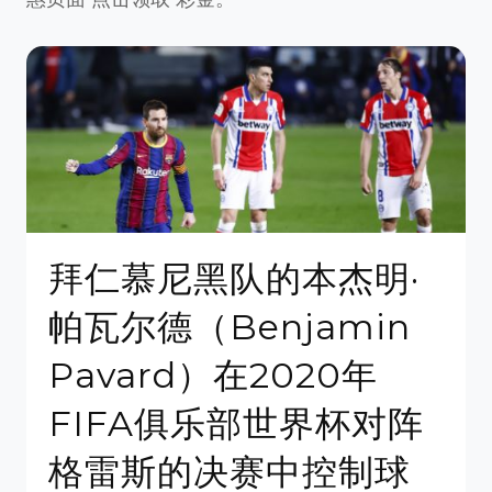
拜仁慕尼黑队的本杰明·
帕瓦尔德（Benjamin
Pavard）在2020年
FIFA俱乐部世界杯对阵
格雷斯的决赛中控制球