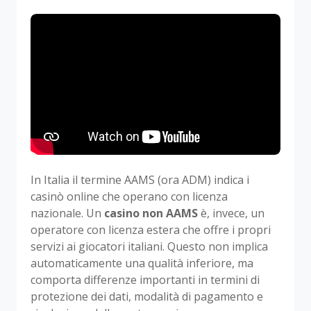
In Italia il termine AAMS (ora ADM) indica i
casinò online che operano con licenza
nazionale. Un
casino non AAMS
è, invece, un
operatore con licenza estera che offre i propri
servizi ai giocatori italiani. Questo non implica
automaticamente una qualità inferiore, ma
comporta differenze importanti in termini di
protezione dei dati, modalità di pagamento e