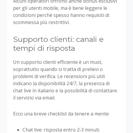
Alcuni operatori offrono anche bonus esclusivi
per gli utenti mobile, ma è bene leggere le
condizioni perché spesso hanno requisiti di
scommessa più restrittivi.
Supporto clienti: canali e
tempi di risposta
Un supporto clienti efficiente è un must,
soprattutto quando si tratta di prelievi o
problemi di verifica. Le recensioni più utili
indicano la disponibilità 24/7, la presenza di
chat live in italiano e la possibilità di contattare
il servizio via email.
Ecco una breve checklist da tenere a mente:
Chat live: risposta entro 2‑3 minuti.