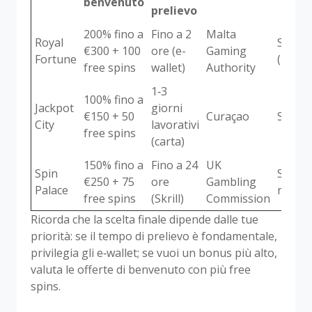
benvenuto
prelievo
200% fino a
Fino a 2
Malta
Royal
Sì
€300 + 100
ore (e-
Gaming
Fortune
(iOS/A
free spins
wallet)
Authority
1‑3
100% fino a
Jackpot
giorni
€150 + 50
Curaçao
Sì (HT
City
lavorativi
free spins
(carta)
150% fino a
Fino a 24
UK
Spin
Sì (ap
€250 + 75
ore
Gambling
Palace
nativa
free spins
(Skrill)
Commission
Ricorda che la scelta finale dipende dalle tue
priorità: se il tempo di prelievo è fondamentale,
privilegia gli e‑wallet; se vuoi un bonus più alto,
valuta le offerte di benvenuto con più free
spins.