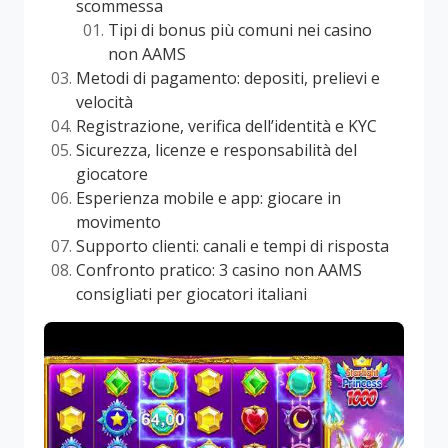
scommessa
Tipi di bonus più comuni nei casino
non AAMS
Metodi di pagamento: depositi, prelievi e
velocità
Registrazione, verifica dell’identità e KYC
Sicurezza, licenze e responsabilità del
giocatore
Esperienza mobile e app: giocare in
movimento
Supporto clienti: canali e tempi di risposta
Confronto pratico: 3 casino non AAMS
consigliati per giocatori italiani