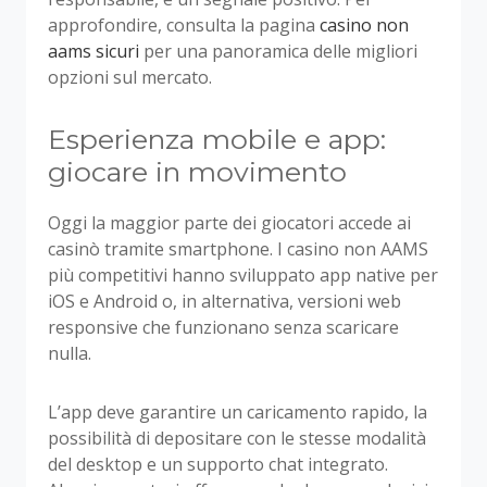
approfondire, consulta la pagina
casino non
aams sicuri
per una panoramica delle migliori
opzioni sul mercato.
Esperienza mobile e app:
giocare in movimento
Oggi la maggior parte dei giocatori accede ai
casinò tramite smartphone. I casino non AAMS
più competitivi hanno sviluppato app native per
iOS e Android o, in alternativa, versioni web
responsive che funzionano senza scaricare
nulla.
L’app deve garantire un caricamento rapido, la
possibilità di depositare con le stesse modalità
del desktop e un supporto chat integrato.