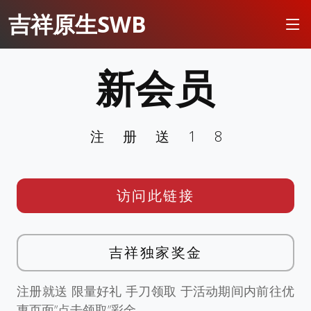
吉祥原生SWB
新会员
注册送18
访问此链接
吉祥独家奖金
注册就送 限量好礼 手刀领取 于活动期间内前往优
惠页面”点击领取”彩金。