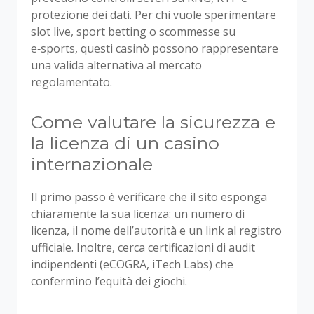
protezione dei dati. Per chi vuole sperimentare
slot live, sport betting o scommesse su
e‑sports, questi casinò possono rappresentare
una valida alternativa al mercato
regolamentato.
Come valutare la sicurezza e
la licenza di un casino
internazionale
Il primo passo è verificare che il sito esponga
chiaramente la sua licenza: un numero di
licenza, il nome dell’autorità e un link al registro
ufficiale. Inoltre, cerca certificazioni di audit
indipendenti (eCOGRA, iTech Labs) che
confermino l’equità dei giochi.