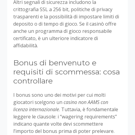
Altri segnali di sicurezza includono la
crittografia SSL a 256 bit, politiche di privacy
trasparenti e la possibilità di impostare limiti di
deposito o di tempo di gioco. Se il casinò offre
anche un programma di gioco responsabile
certificato, è un ulteriore indicatore di
affidabilità.
Bonus di benvenuto e
requisiti di scommessa: cosa
controllare
I bonus sono uno dei motivi per cui molti
giocatori scelgono un
casino non AAMS con
licenza internazionale
. Tuttavia, è fondamentale
leggere le clausole: i “wagering requirements”
indicano quante volte devi scommettere
l’importo del bonus prima di poter prelevare.