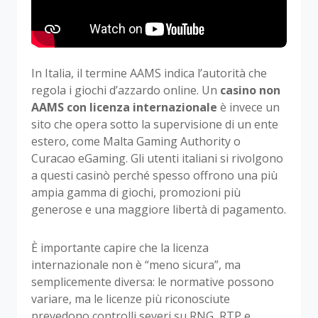
In Italia, il termine AAMS indica l’autorità che
regola i giochi d’azzardo online. Un
casino non
AAMS con licenza internazionale
è invece un
sito che opera sotto la supervisione di un ente
estero, come Malta Gaming Authority o
Curacao eGaming. Gli utenti italiani si rivolgono
a questi casinò perché spesso offrono una più
ampia gamma di giochi, promozioni più
generose e una maggiore libertà di pagamento.
È importante capire che la licenza
internazionale non è “meno sicura”, ma
semplicemente diversa: le normative possono
variare, ma le licenze più riconosciute
prevedono controlli severi su RNG, RTP e