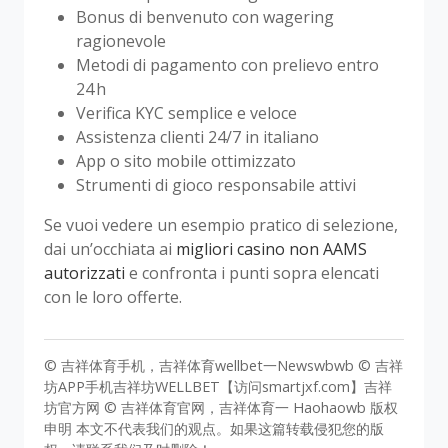
Bonus di benvenuto con wagering
ragionevole
Metodi di pagamento con prelievo entro
24 h
Verifica KYC semplice e veloce
Assistenza clienti 24/7 in italiano
App o sito mobile ottimizzato
Strumenti di gioco responsabile attivi
Se vuoi vedere un esempio pratico di selezione,
dai un’occhiata ai
migliori casino non AAMS
autorizzati
e confronta i punti sopra elencati
con le loro offerte.
© 吉祥体育手机，吉祥体育wellbet一Newswbwb © 吉祥
坊APP手机吉祥坊WELLBET【访问smartjxf.com】吉祥
坊官方网 © 吉祥体育官网，吉祥体育一 Haohaowb 版权
申明 本文不代表我们的观点。如果这篇转载侵犯您的版