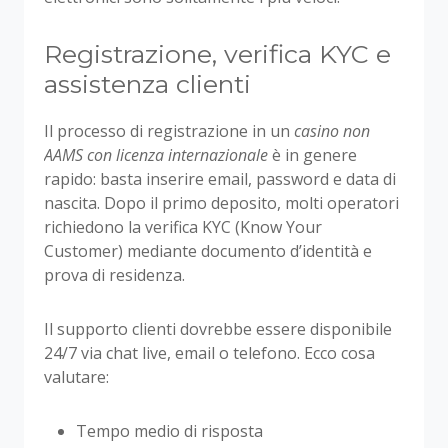
Registrazione, verifica KYC e
assistenza clienti
Il processo di registrazione in un
casino non
AAMS con licenza internazionale
è in genere
rapido: basta inserire email, password e data di
nascita. Dopo il primo deposito, molti operatori
richiedono la verifica KYC (Know Your
Customer) mediante documento d’identità e
prova di residenza.
Il supporto clienti dovrebbe essere disponibile
24/7 via chat live, email o telefono. Ecco cosa
valutare:
Tempo medio di risposta