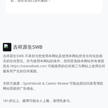
权，请联系我们及时删除！
吉祥原生SWB
吉祥原生SWB 不承担与您使用本网站及使用本网站所含任何信息相
关的任何责任。作为使用本网站的条件，您同意免除本网站所有者因
您在
https://newswbwb.com
可能推荐的任何第三方网站上使用任何
服务而产生的任何索赔。
关联方披露：Sportsbook & Casino Review 可能会因访问体育博彩
网站而获得广告佣金。
18+岁以上。赌博可能令人上瘾，请理性参与。