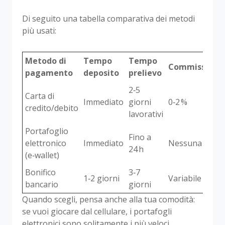
Di seguito una tabella comparativa dei metodi
più usati:
Metodo di
Tempo
Tempo
Commissioni
pagamento
deposito
prelievo
2‑5
Carta di
Immediato
giorni
0‑2 %
credito/debito
lavorativi
Portafoglio
Fino a
elettronico
Immediato
Nessuna
24 h
(e‑wallet)
Bonifico
3‑7
1‑2 giorni
Variabile
bancario
giorni
Quando scegli, pensa anche alla tua comodità:
se vuoi giocare dal cellulare, i portafogli
elettronici sono solitamente i più veloci.