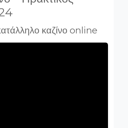
024
κατάλληλο καζίνο online