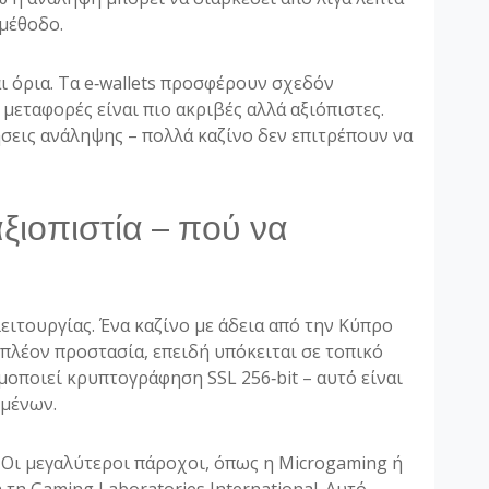
 μέθοδο.
αι όρια. Τα e‑wallets προσφέρουν σχεδόν
μεταφορές είναι πιο ακριβές αλλά αξιόπιστες.
ήσεις ανάληψης – πολλά καζίνο δεν επιτρέπουν να
αξιοπιστία – πού να
λειτουργίας. Ένα καζίνο με άδεια από την Κύπρο
ιπλέον προστασία, επειδή υπόκειται σε τοπικό
ιμοποιεί κρυπτογράφηση SSL 256‑bit – αυτό είναι
ομένων.
. Οι μεγαλύτεροι πάροχοι, όπως η Microgaming ή
 τη Gaming Laboratories International. Αυτό