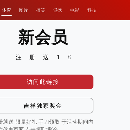
体育
图片
搞笑
游戏
电影
科技
新会员
注册送18
访问此链接
吉祥独家奖金
册就送 限量好礼 手刀领取 于活动期间内
往优惠页面”点击领取”彩金。