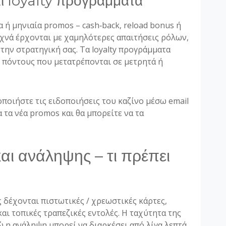
 loyalty προγράμματα
ή μηνιαία promos – cash‑back, reload bonus ή
υχνά έρχονται με χαμηλότερες απαιτήσεις ρόλων,
την στρατηγική σας. Τα loyalty προγράμματα
 πόντους που μετατρέπονται σε μετρητά ή
γοποιήστε τις ειδοποιήσεις του καζίνο μέσω email
 τα νέα promos και θα μπορείτε να τα
αι ανάληψης – τι πρέπει
 δέχονται πιστωτικές / χρεωστικές κάρτες,
, και τοπικές τραπεζικές εντολές. Η ταχύτητα της
ώ η ανάληψη μπορεί να διαρκέσει από λίγα λεπτά