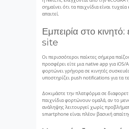
σημαίνει ότι τα παιχνίδια είναι τυχαία
απαιτεί.
Εμπειρία στο κινητό:
site
Οι περισσότεροι παίκτες σήμερα παίζου
προσφέρει είτε μια native app για iOS/
φορτώνει γρήγορα σε κινητές συσκευές
υποστηρίζει push notifications για τα 
Δοκιμάστε την πλατφόρμα σε διαφορετι
παιχνίδια φορτώνουν ομαλά, αν το μενο
ανάληψης λειτουργεί χωρίς προβλήματα.
smartphone είναι πλέον βασική απαίτη