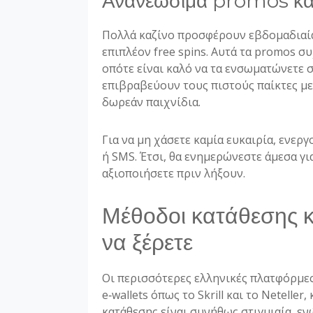
Ανανεώσιμα promos και
Πολλά καζίνο προσφέρουν εβδομαδιαία 
επιπλέον free spins. Αυτά τα promos σ
οπότε είναι καλό να τα ενσωματώνετε σ
επιβραβεύουν τους πιστούς παίκτες με
δωρεάν παιχνίδια.
Για να μη χάσετε καμία ευκαιρία, ενερ
ή SMS. Έτσι, θα ενημερώνεστε άμεσα για
αξιοποιήσετε πριν λήξουν.
Μέθοδοι κατάθεσης κ
να ξέρετε
Οι περισσότερες ελληνικές πλατφόρμες
e‑wallets όπως το Skrill και το Neteller
κατάθεσης είναι συνήθως στιγμιαία, εν