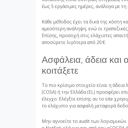
έως 5 εργάσιμες ημέρες, ανάλογα με τη
Κάθε μέθοδος έχει τα δικά της κόστη κ
αμεσότερη ανάληψη, ενώ οι τραπεζικές 
Επίσης, προσοχή στις ελάχιστες απαιτ
αποσύρετε λιγότερα από 20 €.
Ασφάλεια, άδεια και 
κοιτάξετε
Το πιο κρίσιμο στοιχείο είναι η άδεια 
(COSA) ή την Ελλάδα (EL) προσφέρει επ
έλεγχο. Ελέγξτε επίσης αν το site χρησ
το ελάχιστο για ασφαλή μεταφορά δεδ
Μην αγνοείτε το audit των λογισμικών
η NetEnt, ελέγχονται από την eCOGRA ή