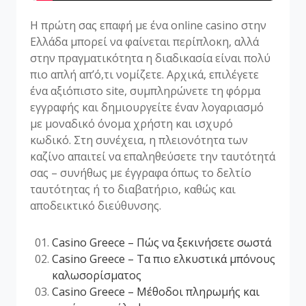
Η πρώτη σας επαφή με ένα online casino στην
Ελλάδα μπορεί να φαίνεται περίπλοκη, αλλά
στην πραγματικότητα η διαδικασία είναι πολύ
πιο απλή απ’ό,τι νομίζετε. Αρχικά, επιλέγετε
ένα αξιόπιστο site, συμπληρώνετε τη φόρμα
εγγραφής και δημιουργείτε έναν λογαριασμό
με μοναδικό όνομα χρήστη και ισχυρό
κωδικό. Στη συνέχεια, η πλειονότητα των
καζίνο απαιτεί να επαληθεύσετε την ταυτότητά
σας – συνήθως με έγγραφα όπως το δελτίο
ταυτότητας ή το διαβατήριο, καθώς και
αποδεικτικό διεύθυνσης.
Casino Greece – Πώς να ξεκινήσετε σωστά
Casino Greece – Τα πιο ελκυστικά μπόνους
καλωσορίσματος
Casino Greece – Μέθοδοι πληρωμής και