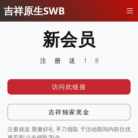
吉祥原生SWB
新会员
注册送18
访问此链接
吉祥独家奖金
注册就送 限量好礼 手刀领取 于活动期间内前往优
惠页面”点击领取”彩金。