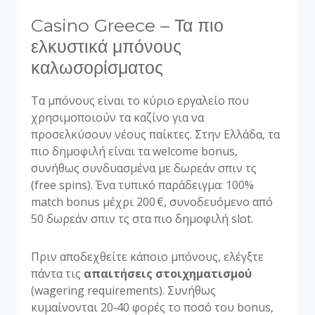
Casino Greece – Τα πιο
ελκυστικά μπόνους
καλωσορίσματος
Τα μπόνους είναι το κύριο εργαλείο που
χρησιμοποιούν τα καζίνο για να
προσελκύσουν νέους παίκτες. Στην Ελλάδα, τα
πιο δημοφιλή είναι τα welcome bonus,
συνήθως συνδυασμένα με δωρεάν σπιν τς
(free spins). Ένα τυπικό παράδειγμα: 100%
match bonus μέχρι 200 €, συνοδευόμενο από
50 δωρεάν σπιν τς στα πιο δημοφιλή slot.
Πριν αποδεχθείτε κάποιο μπόνους, ελέγξτε
πάντα τις
απαιτήσεις στοιχηματισμού
(wagering requirements). Συνήθως
κυμαίνονται 20‑40 φορές το ποσό του bonus,