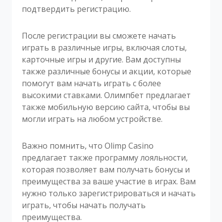
подтвердить регистрацию.
После регистрации вы сможете начать
играть в различные игры, включая слоты,
карточные игры и другие. Вам доступны
также различные бонусы и акции, которые
помогут вам начать играть с более
высокими ставками. Олимпбет предлагает
также мобильную версию сайта, чтобы вы
могли играть на любом устройстве.
Важно помнить, что Olimp Casino
предлагает также программу лояльности,
которая позволяет вам получать бонусы и
преимущества за ваше участие в играх. Вам
нужно только зарегистрироваться и начать
играть, чтобы начать получать
преимущества.