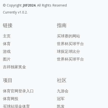
© Copyright
JXF2024
. All Rights Reserved
Currently v1.0.2.
链接
指南
主页
买球赛的网站
体育
世界杯买球平台
游戏
球探足球比分
图片
世界杯买球平台
吉祥独家奖金
项目
社区
体育官网登录入口
九游会
体育网投
冠军
买球站现金体育
凯发