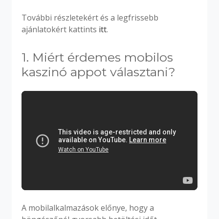
További részletekért és a legfrissebb
ajánlatokért kattints
itt
.
1. Miért érdemes mobilos
kaszinó appot választani?
A mobilalkalmazások előnye, hogy a