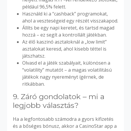
például 96,5% felett.
Használd ki a “cashback” programokat,
ahol a veszteségeid egy részét visszakapod.
Állíts be egy napi keretet, és tartsd magad
hozzá – ez segít a kontrollált játékban.
Az élő kaszinó asztaloknál a „low limit”
asztalokat keresd, ahol kisebb téttel is
játszhatsz.
Olvasd el a játék szabályait, különösen a
“volatility” mutatót – a magas volatilitású
játékok nagy nyereményt ígérnek, de
ritkábban.
9. Záró gondolatok – mi a
legjobb választás?
Ha a legfontosabb számodra a gyors kifizetés
és a bőséges bónusz, akkor a CasinoStar app a