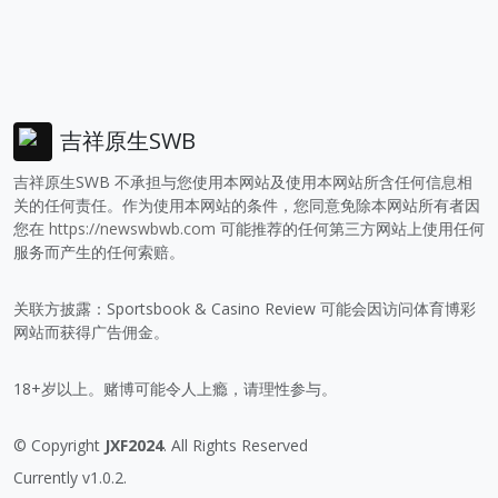
吉祥原生SWB
吉祥原生SWB 不承担与您使用本网站及使用本网站所含任何信息相
关的任何责任。作为使用本网站的条件，您同意免除本网站所有者因
您在
https://newswbwb.com
可能推荐的任何第三方网站上使用任何
服务而产生的任何索赔。
关联方披露：Sportsbook & Casino Review 可能会因访问体育博彩
网站而获得广告佣金。
18+岁以上。赌博可能令人上瘾，请理性参与。
© Copyright
JXF2024
. All Rights Reserved
Currently v1.0.2.