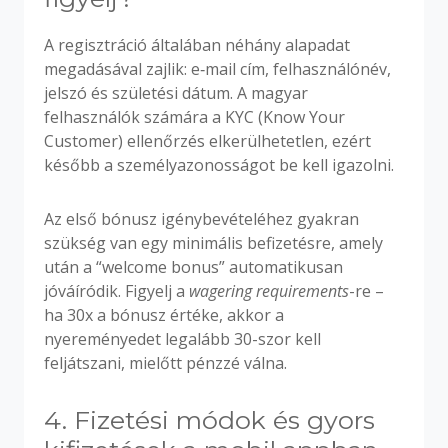
A regisztráció általában néhány alapadat
megadásával zajlik: e‑mail cím, felhasználónév,
jelszó és születési dátum. A magyar
felhasználók számára a KYC (Know Your
Customer) ellenőrzés elkerülhetetlen, ezért
később a személyazonosságot be kell igazolni.
Az első bónusz igénybevételéhez gyakran
szükség van egy minimális befizetésre, amely
után a “welcome bonus” automatikusan
jóváíródik. Figyelj a
wagering requirements
-re –
ha 30x a bónusz értéke, akkor a
nyereményedet legalább 30-szor kell
feljátszani, mielőtt pénzzé válna.
4. Fizetési módok és gyors