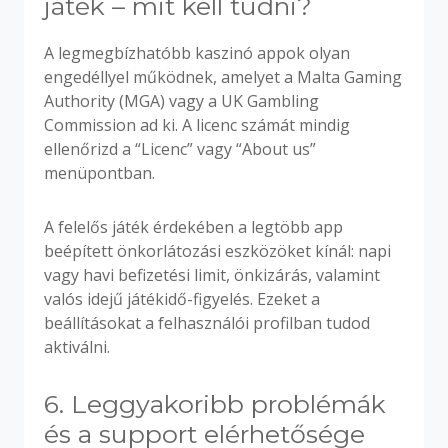
játék – mit kell tudni?
A legmegbízhatóbb kaszinó appok olyan
engedéllyel működnek, amelyet a Malta Gaming
Authority (MGA) vagy a UK Gambling
Commission ad ki. A licenc számát mindig
ellenőrizd a “Licenc” vagy “About us”
menüpontban.
A felelős játék érdekében a legtöbb app
beépített önkorlátozási eszközöket kínál: napi
vagy havi befizetési limit, önkizárás, valamint
valós idejű játékidő-figyelés. Ezeket a
beállításokat a felhasználói profilban tudod
aktiválni.
6. Leggyakoribb problémák
és a support elérhetősége