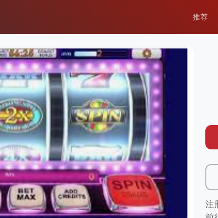
推荐
注
前