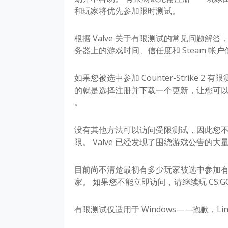
和玩家将优先参加限时测试。
根据 Valve 关于有限测试的常见问题解答
务器上的游戏时间、信任度和 Steam 帐户
如果您被选中参加 Counter-Strike 2
的就是选择注册并下载一个更新，让您可
。
没有其他方法可以访问受限测试，因此您
限。 Valve 已经发现了围绕游戏公告的
目前尚不清楚最初有多少玩家被选中参加有限
家。 如果您不能立即访问，请继续玩 CS:
有限测试仅适用于 Windows——抱歉，Linu