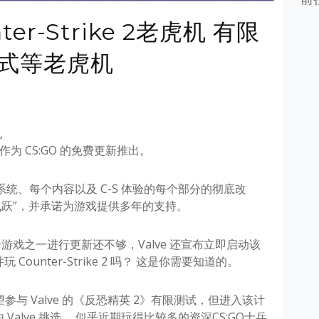
nter-Strike 2老虎机 有限
式等老虎机
机
作为 CS:GO 的免费更新推出。
述为“对每个系统、每个内容以及 C-S 体验的每个部分的彻底改
的技术飞跃”，并承诺为游戏提供多年的支持。
戏之一进行更新还不够，Valve 还宣布立即启动该
unter-Strike 2 吗？ 这是你需要知道的。
望参与 Valve 的《反恐精英 2》有限测试，但进入该计
alve 挑选。 似乎近期玩得比较多的资深CS:GO士兵