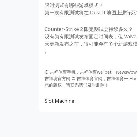
限时测试有哪些游戏模式？
第一次有限测试将在 Dust II 地图上进
Counter-Strike 2 限定测试会持续多久？
没有为有限测试发布固定时间表，但 Val
天更新发布之前，很可能会有多个新游戏
。
© 吉祥体育手机，吉祥体育wellbet一Newswbwb
吉祥坊官方网 © 吉祥体育官网，吉祥体育一 Ha
您的版权，请联系我们及时删除！
Slot Machine