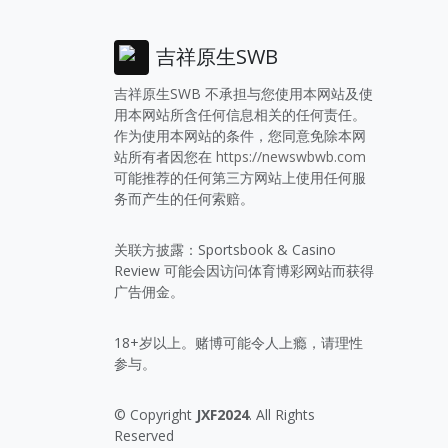
吉祥原生SWB
吉祥原生SWB 不承担与您使用本网站及使
用本网站所含任何信息相关的任何责任。
作为使用本网站的条件，您同意免除本网
站所有者因您在
https://newswbwb.com
可能推荐的任何第三方网站上使用任何服
务而产生的任何索赔。
关联方披露：Sportsbook & Casino
Review 可能会因访问体育博彩网站而获得
广告佣金。
18+岁以上。赌博可能令人上瘾，请理性
参与。
© Copyright
JXF2024
. All Rights
Reserved