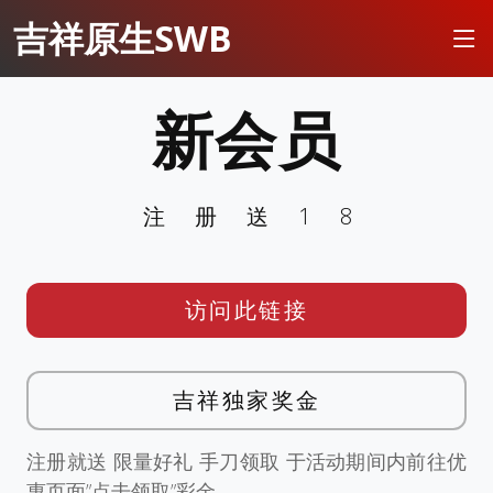
吉祥原生SWB
新会员
注册送18
访问此链接
吉祥独家奖金
注册就送 限量好礼 手刀领取 于活动期间内前往优
惠页面”点击领取”彩金。