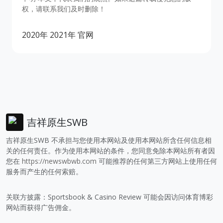
权，请联系我们及时删除！
2020年
2021年
官网
吉祥原生SWB
吉祥原生SWB 不承担与您使用本网站及使用本网站所含任何信息相
关的任何责任。作为使用本网站的条件，您同意免除本网站所有者因
您在
https://newswbwb.com
可能推荐的任何第三方网站上使用任何
服务而产生的任何索赔。
关联方披露：Sportsbook & Casino Review 可能会因访问体育博彩
网站而获得广告佣金。