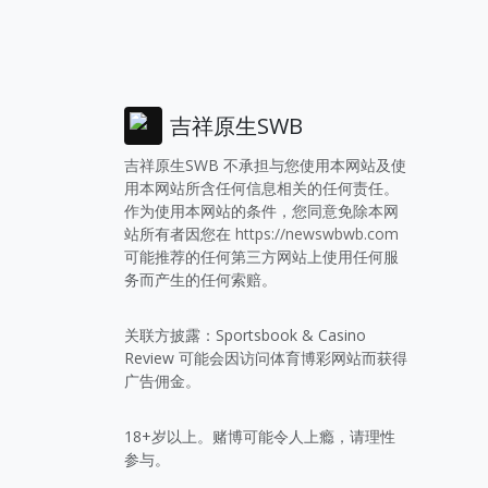
吉祥原生SWB
吉祥原生SWB 不承担与您使用本网站及使
用本网站所含任何信息相关的任何责任。
作为使用本网站的条件，您同意免除本网
站所有者因您在
https://newswbwb.com
可能推荐的任何第三方网站上使用任何服
务而产生的任何索赔。
关联方披露：Sportsbook & Casino
Review 可能会因访问体育博彩网站而获得
广告佣金。
18+岁以上。赌博可能令人上瘾，请理性
参与。