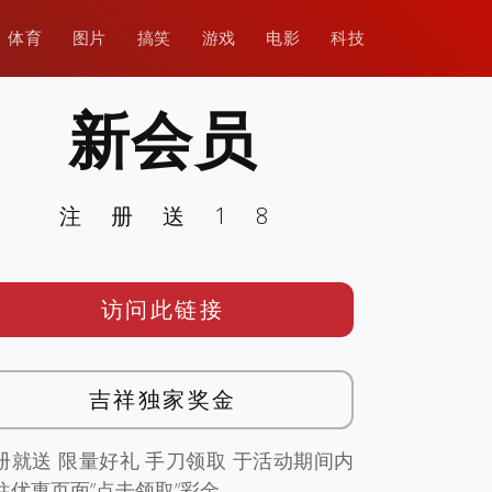
体育
图片
搞笑
游戏
电影
科技
新会员
注册送18
访问此链接
吉祥独家奖金
册就送 限量好礼 手刀领取 于活动期间内
往优惠页面”点击领取”彩金。