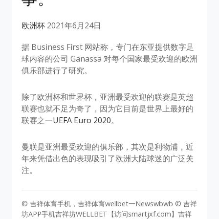
欧洲杯
2021年6月24日
据 Business First 网站称，专门在东亚提供数字足
球内容的公司 Ganassa 对每个国家最受欢迎的欧洲
俱乐部进行了研究。
除了欧洲杯和世界杯，亚洲最受欢迎的联赛是英超
联赛也就不足为奇了，因为它目前是世界上最好的
联赛之一
UEFA Euro 2020
。
曼联是亚洲最受欢迎的俱乐部，其次是利物浦，近
年来凭借出色的表现吸引了欧洲大陆球迷的广泛关
注。
© 吉祥体育手机，吉祥体育wellbet一Newswbwb © 吉祥
坊APP手机吉祥坊WELLBET【访问smartjxf.com】吉祥